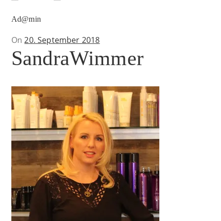
Ad@min
Posted
On
20. September 2018
SandraWimmer
on