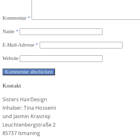
Kommentar
*
Name
*
E-Mail-Adresse
*
Website
Kontakt
Sisters HairDesign
Inhaber: Tina Hosseini
und Jasmin Krasniqi
Leuchtenbergstraße 2
85737 Ismaning